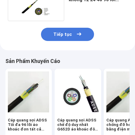
G652D G657A
Tiếp tục
Sản Phẩm Khuyến Cáo
Cáp quang sợi ADSS
Cáp quang sợi ADSS
Cáp quang AD
Tối đa 96 lõi áo
chế độ duy nhất
chống đỡ hoàn
khoác đơn tất cả
G652D áo khoác đôi
bằng điện môi
các điện tử tự hỗ trợ
ngoài trời tự nâng
đến 96 sợi Vỏ