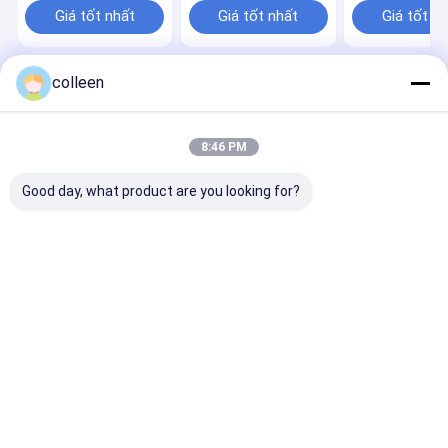
ngoài trời cáp quang
Lắp đặt trên 
Giá tốt nhất
Giá tốt nhất
Giá tốt n
trên không
ngoài trời
colleen
Nhà
Desktop Site
Sơ đồ trang web
Privacy Policy
Phẩm chất
Cáp quang ADSS
Nhà máy trung quốc.Copyright © 2026
8:46 PM
Guangzhou Jiqian Fiber Optic Cable Co., Ltd.. All Rights Reserved.
Good day, what product are you looking for?
Trang chủ
Các sản phẩm
Video