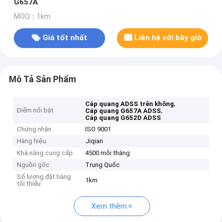
G657A
MOQ：1km
Giá tốt nhất
Liên hệ với bây giờ
Mô Tả Sản Phẩm
,
Cáp quang ADSS trên không
Điểm nổi bật
,
Cáp quang G657A ADSS
Cáp quang G652D ADSS
Chứng nhận
ISO 9001
Hàng hiệu
Jiqian
Khả năng cung cấp
4500 mỗi tháng
Nguồn gốc
Trung Quốc
Số lượng đặt hàng
1km
tối thiểu
Xem thêm