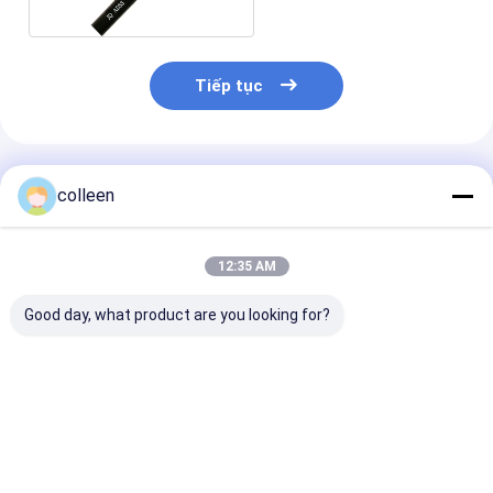
Tiếp tục
Sản Phẩm Khuyến Cáo
colleen
12:35 AM
Good day, what product are you looking for?
Cáp quang sợi ADSS
Cáp quang sợi ADSS
Cáp quang AD
Tối đa 96 lõi áo
chế độ duy nhất
chống đỡ hoàn
khoác đơn tất cả
G652D áo khoác đôi
bằng điện môi
các điện tử tự hỗ trợ
ngoài trời tự nâng
đến 96 sợi Vỏ
ngoài trời cáp quang
Lắp đặt trên 
Giá tốt nhất
Giá tốt nhất
Giá tốt n
trên không
ngoài trời