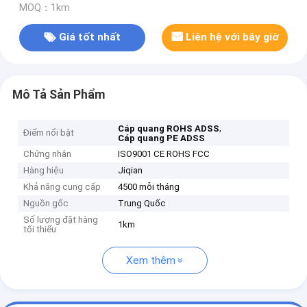
MOQ：1km
Giá tốt nhất
Liên hệ với bây giờ
Mô Tả Sản Phẩm
,
Cáp quang ROHS ADSS
Điểm nổi bật
Cáp quang PE ADSS
Chứng nhận
ISO9001 CE ROHS FCC
Hàng hiệu
Jiqian
Khả năng cung cấp
4500 mỗi tháng
Nguồn gốc
Trung Quốc
Số lượng đặt hàng
1km
tối thiểu
Xem thêm