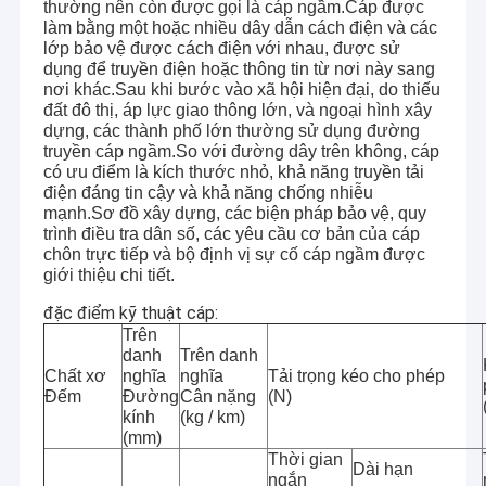
thường nên còn được gọi là cáp ngầm.Cáp được
làm bằng một hoặc nhiều dây dẫn cách điện và các
lớp bảo vệ được cách điện với nhau, được sử
dụng để truyền điện hoặc thông tin từ nơi này sang
nơi khác.Sau khi bước vào xã hội hiện đại, do thiếu
đất đô thị, áp lực giao thông lớn, và ngoại hình xây
dựng, các thành phố lớn thường sử dụng đường
truyền cáp ngầm.So với đường dây trên không, cáp
có ưu điểm là kích thước nhỏ, khả năng truyền tải
điện đáng tin cậy và khả năng chống nhiễu
mạnh.Sơ đồ xây dựng, các biện pháp bảo vệ, quy
trình điều tra dân số, các yêu cầu cơ bản của cáp
chôn trực tiếp và bộ định vị sự cố cáp ngầm được
giới thiệu chi tiết.
đặc điểm kỹ thuật cáp:
Trên
danh
Trên danh
Chất xơ
nghĩa
nghĩa
Tải trọng kéo cho phép
Đếm
Đường
Cân nặng
(N)
kính
(kg / km)
(mm)
Thời gian
Dài hạn
ngắn