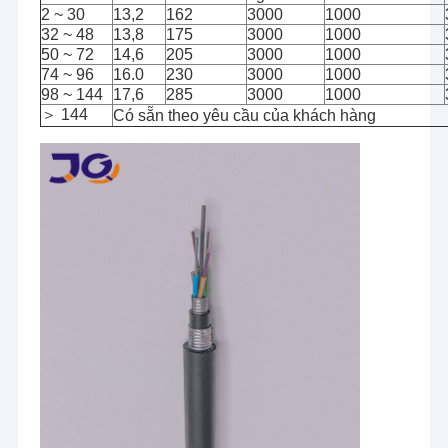
2 ~ 30
13,2
162
3000
1000
32 ~ 48
13,8
175
3000
1000
50 ~ 72
14,6
205
3000
1000
74 ~ 96
16.0
230
3000
1000
98 ~ 144
17,6
285
3000
1000
＞ 144
Có sẵn theo yêu cầu của khách hàng