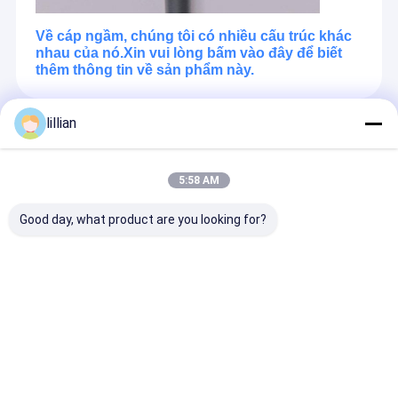
Về cáp ngầm, chúng tôi có nhiều cấu trúc khác
nhau của nó.Xin vui lòng bấm vào đây để biết
thêm thông tin về sản phẩm này.
lillian
Các Sản Phẩm Được Khuyến Cáo
5:58 AM
Good day, what product are you looking for?
Cáp quang sợi ADSS
Cáp quang trong nhà
Cáp quang chố
Tối đa 96 lõi áo
GJFJV FTTH
OPGW 24 48 lõ
khoác đơn tất cả
Simplex Duplex LSZH
đường dây tru
các điện tử tự hỗ trợ
Telecom Network và
điện
ngoài trời cáp quang
Trung tâm dữ liệu
Gửi yêu cầu
Gửi yêu cầu
Gửi yêu 
trên không