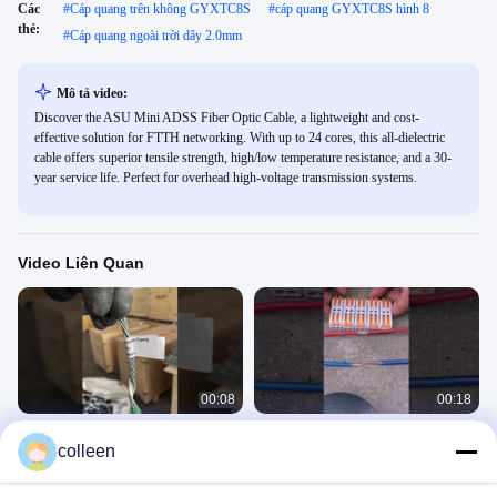
Các
#
Cáp quang trên không GYXTC8S
#
cáp quang GYXTC8S hình 8
thẻ:
#
Cáp quang ngoài trời dây 2.0mm
Mô tả video:
Discover the ASU Mini ADSS Fiber Optic Cable, a lightweight and cost-
effective solution for FTTH networking. With up to 24 cores, this all-dielectric
cable offers superior tensile strength, high/low temperature resistance, and a 30-
year service life. Perfect for overhead high-voltage transmission systems.
Video Liên Quan
00:08
00:18
Đẹp dây chuyền dây chuyền dây
1
colleen
chuyền ADSS
Phụ Kiện Sợi Quang
Phụ Kiện Sợi Quang
July 16, 2025
June 03, 2025